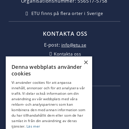
Organisationsnummer: 556517-5758
ETU finns på flera orter i Sverige
KONTAKTA OSS
E-post:
info@etu.se
Kontakta oss
×
Jobba hos oss
Denna webbplats använder
GDPR
cookies
Webbplatskarta
Vi använder cookies för att anpassa
innehåll, annonser och för att analysera vår
trafik. Vi delar också information om din
SOCIALA MEDIER
användning av vår webbplats med våra
reklam- och analyspartners som kan
kombinera den med annan information som
ETU på facebook
du har tillhandahållit dem eller som de har
samlat in från din användning av deras
ETU på Linkedin
tjänster.
Läs mer