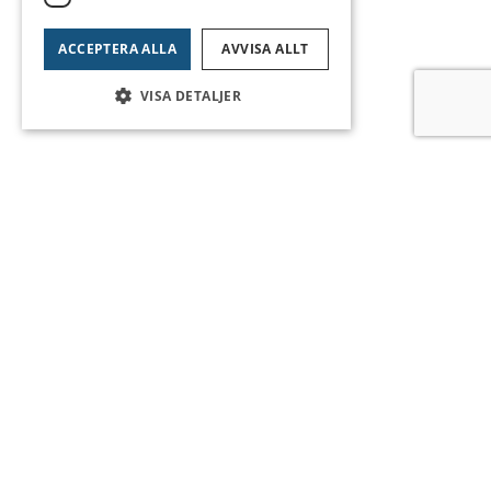
ACCEPTERA ALLA
AVVISA ALLT
VISA DETALJER
Startsida
Om ETU
Jobba hos oss
Lyssna