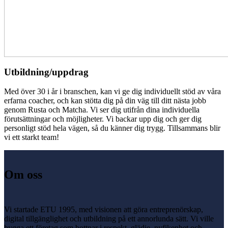
Utbildning/uppdrag
Med över 30 i år i branschen, kan vi ge dig individuellt stöd av våra
erfarna coacher, och kan stötta dig på din väg till ditt nästa jobb
genom Rusta och Matcha. Vi ser dig utifrån dina individuella
förutsättningar och möjligheter. Vi backar upp dig och ger dig
personligt stöd hela vägen, så du känner dig trygg. Tillsammans blir
vi ett starkt team!
Om oss
Vi startade ETU 1995, med visionen att göra entreprenörskap,
digital tillgänglighet och utbildning på ett annorlunda sätt. Vi ville
bygga ett företag som bottnar i respekt, glädje, nyfikenhet och