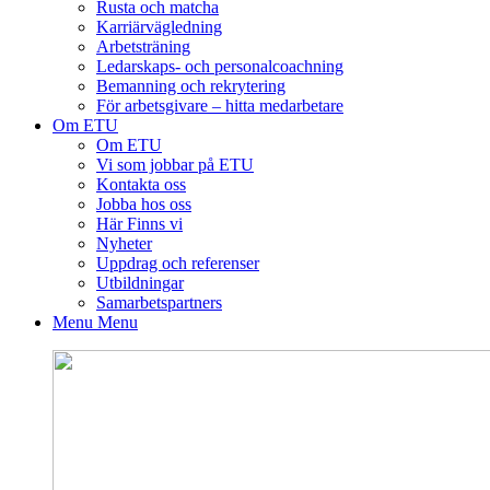
Rusta och matcha
Karriärvägledning
Arbetsträning
Ledarskaps- och personalcoachning
Bemanning och rekrytering
För arbetsgivare – hitta medarbetare
Om ETU
Om ETU
Vi som jobbar på ETU
Kontakta oss
Jobba hos oss
Här Finns vi
Nyheter
Uppdrag och referenser
Utbildningar
Samarbetspartners
Menu
Menu