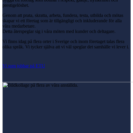
prestigelöshet.
Genom att prata, skratta, arbeta, fundera, testa, utbilda och mötas
skapar vi ett företag som är tillgängligt och inkluderande för alla
våra medarbetare.
Detta återspeglar sig i våra möten med kunder och deltagare.
Vi finns idag på flera orter i Sverige och inom företaget talas flera
olika språk. Vi tycker själva att vi väl speglar det samhälle vi lever i.
Vi som jobbar på ETU