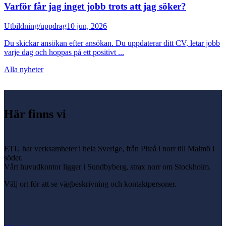
Varför får jag inget jobb trots att jag söker?
Utbildning/uppdrag
10 jun, 2026
Du skickar ansökan efter ansökan. Du uppdaterar ditt CV, letar jobb
varje dag och hoppas på ett positivt ...
Alla nyheter
Här finns vi
ETU har verksamheter i hela Sverige, från Piteå i norr till Malmö i
söder.
Vårt huvudkontor ligger i Sundbyberg, strax norr om Stockholm.
Välj ort för att se vägbeskrivning och kontaktpersoner.