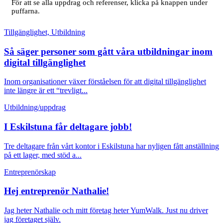
För att se alla uppdrag och referenser, klicka på knappen under
puffarna.
Tillgänglighet, Utbildning
Så säger personer som gått våra utbildningar inom
digital tillgänglighet
Inom organisationer växer förståelsen för att digital tillgänglighet
inte längre är ett “trevligt...
Utbildning/uppdrag
I Eskilstuna får deltagare jobb!
Tre deltagare från vårt kontor i Eskilstuna har nyligen fått anställning
på ett lager, med stöd a...
Entreprenörskap
Hej entreprenör Nathalie!
Jag heter Nathalie och mitt företag heter YumWalk. Just nu driver
jag företaget själv.