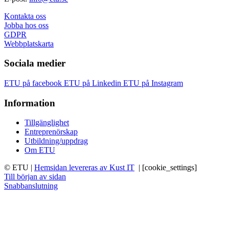
Kontakta oss
Jobba hos oss
GDPR
Webbplatskarta
Sociala medier
ETU på facebook
ETU på Linkedin
ETU på Instagram
Information
Tillgänglighet
Entreprenörskap
Utbildning/uppdrag
Om ETU
© ETU
|
Hemsidan levereras av Kust IT
|
[cookie_settings]
Till början av sidan
Snabbanslutning