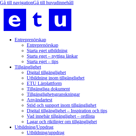
Entreprenörskap
Entreprenörskap
Starta eget utbildning
Starta eget – nyttiga länkar
Starta eget – tips
Tillgänglighet
Digital tillgänglighet
Utbildning inom tillgänglighet
ETU Lärplattform
Tillgängliga dokument
Tillgänglighetsgranskningar
Användartest
Stöd och support inom tillgänglighet
Digital tillgänglighet – Inspiration och tips
Vad innebär tillgänglighet – ordlista
Lagar och riktlinjer om tillgänglighet
Utbildning/Uppdrag
Utbildning/uppdrag