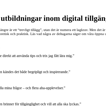
utbildningar inom digital tillgän
 längre är ett “trevligt tillägg”, utan det är numera ett lagkrav. Men det 
oretisk och praktisk. Läs vad några av deltagarna säger om våra öppna u
:
direkt att använda tips och trix jag fått lära mig.”
sen kändes det både begripligt och inspirerande.”
lla mina frågor – och flera aha-upplevelser.”
rinner för tillgänglighet och vill att alla ska lyckas.”