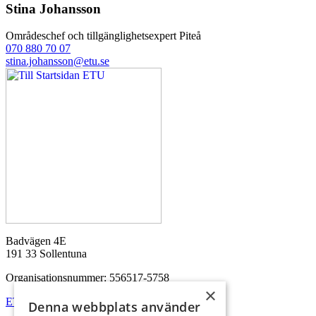
Stina Johansson
Områdeschef och tillgänglighetsexpert
Piteå
070 880 70 07
stina.johansson@etu.se
Badvägen 4E
191 33 Sollentuna
Organisationsnummer: 556517-5758
×
ETU finns på flera orter i Sverige
Denna webbplats använder