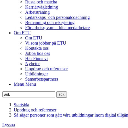
Rusta och matcha
Karriärvägledning
Arbetsträning
Ledarskaps- och personalcoachning
Bemanning och rekrytering
För arbetsgivare – hitta medarbetare
Om ETU
Om ETU
Vi som jobbar på ETU
Kontakta oss
Jobba hos oss
Här Finns vi
Nyheter
Uppdrag och referenser
Utbildningar
Samarbetspartners
Menu
Menu
Ange sökord
Startsida
Uppdrag och referenser
Så säger personer som gått våra utbildningar inom digital tillgä
Lyssna