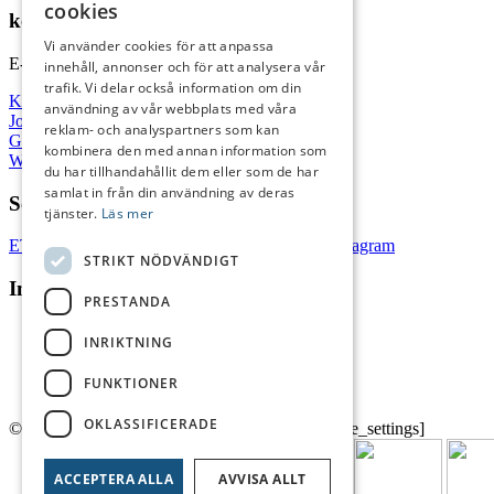
cookies
kontakta oss
Vi använder cookies för att anpassa
E-post:
info@etu.se
innehåll, annonser och för att analysera vår
trafik. Vi delar också information om din
Kontakta oss
användning av vår webbplats med våra
Jobba hos oss
reklam- och analyspartners som kan
GDPR
kombinera den med annan information som
Webbplatskarta
du har tillhandahållit dem eller som de har
samlat in från din användning av deras
Sociala medier
tjänster.
Läs mer
ETU på facebook
ETU på Linkedin
ETU på Instagram
STRIKT NÖDVÄNDIGT
Information
PRESTANDA
Tillgänglighet
INRIKTNING
Entreprenörskap
Utbildning/uppdrag
FUNKTIONER
Om ETU
OKLASSIFICERADE
© ETU
|
Hemsidan levereras av Kust IT
|
[cookie_settings]
ACCEPTERA ALLA
AVVISA ALLT