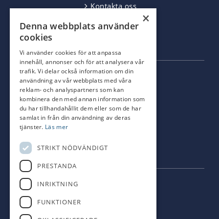
Kontakta oss
×
Jobba hos oss
Denna webbplats använder
GDPR
cookies
Webbplatskarta
Vi använder cookies för att anpassa
innehåll, annonser och för att analysera vår
trafik. Vi delar också information om din
SOCIALA MEDIER
användning av vår webbplats med våra
reklam- och analyspartners som kan
kombinera den med annan information som
ETU på facebook
du har tillhandahållit dem eller som de har
samlat in från din användning av deras
tjänster.
Läs mer
ETU på Linkedin
STRIKT NÖDVÄNDIGT
ETU på Instagram
PRESTANDA
INRIKTNING
INFORMATION
FUNKTIONER
Tillgänglighet