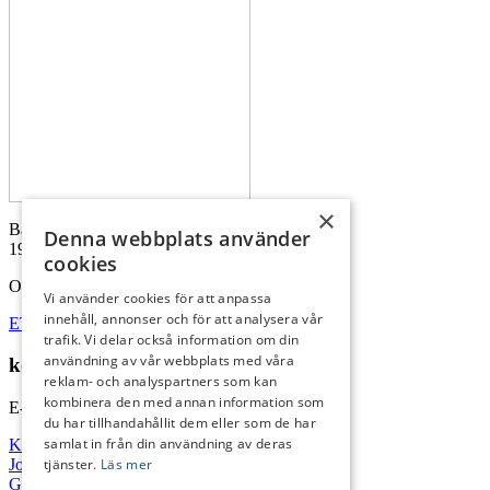
×
Badvägen 4E
Denna webbplats använder
191 33 Sollentuna
cookies
Organisationsnummer: 556517-5758
Vi använder cookies för att anpassa
innehåll, annonser och för att analysera vår
ETU finns på flera orter i Sverige
trafik. Vi delar också information om din
användning av vår webbplats med våra
kontakta oss
reklam- och analyspartners som kan
kombinera den med annan information som
E-post:
info@etu.se
du har tillhandahållit dem eller som de har
samlat in från din användning av deras
Kontakta oss
tjänster.
Läs mer
Jobba hos oss
GDPR