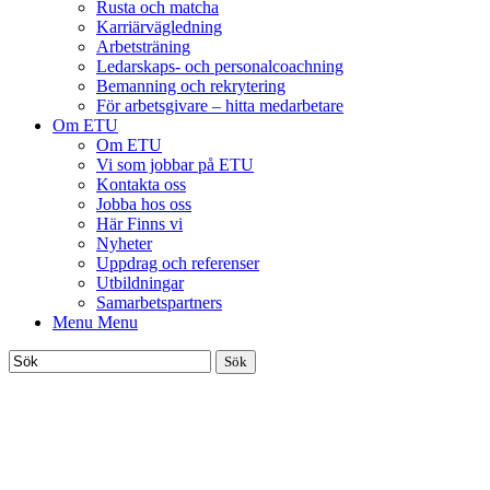
Rusta och matcha
Karriärvägledning
Arbetsträning
Ledarskaps- och personalcoachning
Bemanning och rekrytering
För arbetsgivare – hitta medarbetare
Om ETU
Om ETU
Vi som jobbar på ETU
Kontakta oss
Jobba hos oss
Här Finns vi
Nyheter
Uppdrag och referenser
Utbildningar
Samarbetspartners
Menu
Menu
Ange sökord