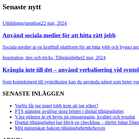
Senaste nytt
Utbildning/uppdrag
22 maj, 2024
Använd sociala medier för att hitta rätt jobb
Sociala medier är en kraftfull plattform för att hitta jobb och bygga pr
Inspiration, tips och tricks, Tillgänglighet
2 maj, 2024
Krångla inte till det – använd verbalisering vid synto
Som komplement till syntolkning kan du använda något som heter verba
SENASTE INLÄGGEN
Varför får jag inget jobb trots att jag söker?
PTS mätning avslöjar stora brister i digital tillgänglighet
Våra stjärnor är ett bevis på engagemang, kvalitet och resultat
Digital tillgänglighet har blivit en checklista – därför hittar Di
Möt människan bakom tillgänglighetsbehoven