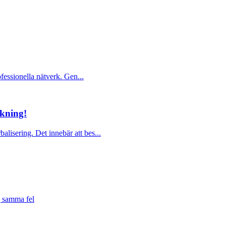
ofessionella nätverk. Gen...
lkning!
lisering. Det innebär att bes...
gg samma fel