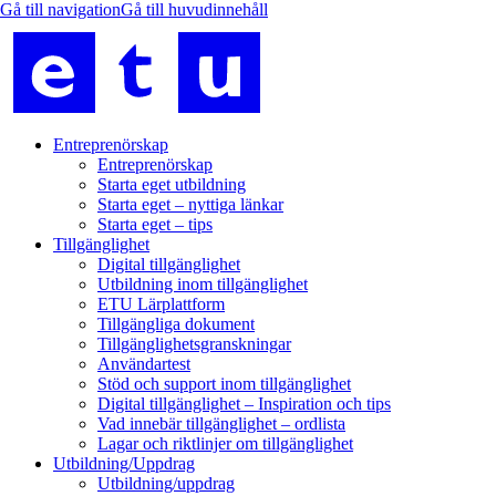
Entreprenörskap
Entreprenörskap
Starta eget utbildning
Starta eget – nyttiga länkar
Starta eget – tips
Tillgänglighet
Digital tillgänglighet
Utbildning inom tillgänglighet
ETU Lärplattform
Tillgängliga dokument
Tillgänglighetsgranskningar
Användartest
Stöd och support inom tillgänglighet
Digital tillgänglighet – Inspiration och tips
Vad innebär tillgänglighet – ordlista
Lagar och riktlinjer om tillgänglighet
Utbildning/Uppdrag
Utbildning/uppdrag