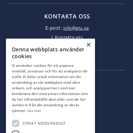
KONTAKTA OSS
E-post:
info@etu.se
Kontakta oss
×
Jobba hos oss
Denna webbplats använder
GDPR
cookies
Webbplatskarta
Vi använder cookies för att anpassa
innehåll, annonser och för att analysera vår
trafik. Vi delar också information om din
SOCIALA MEDIER
användning av vår webbplats med våra
reklam- och analyspartners som kan
kombinera den med annan information som
ETU på facebook
du har tillhandahållit dem eller som de har
samlat in från din användning av deras
tjänster.
Läs mer
ETU på Linkedin
STRIKT NÖDVÄNDIGT
ETU på Instagram