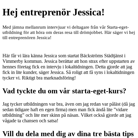
Hej entreprenör Jessica!
Med jämna mellanrum intervjuar vi deltagare från vår Starta-eget-
utbildning för att höra om deras resa till drömjobbet. Här säger vi hej
till entreprenören Jessica!
Här får vi lära känna Jessica som startat Bäckströms Städtjänst i
Vimmerby kommun. Jessica berättar att hon strax efter uppstarten av
hennes företag fick en intervju i lokaltidningen. Detta gjorde att jag
fick in lite kunder, säger Jessica. Så roligt att få syns i lokaltidningen
tycker vi. Riktigt bra marknadsföring!
Vad tyckte du om vår starta-eget-kurs?
Jag tycker utbildningen var bra, även om jag redan var påläst (då jag
sedan tidigare haft en egen firma) men man fick ändå lite ”vidare
utbildning” och lite mer skinn på näsan. Vilket också gjorde att jag
vågade ta chansen och satsa!
Vill du dela med dig av dina tre bästa tips