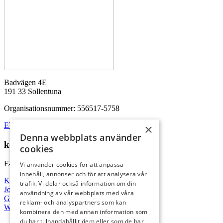
Badvägen 4E
191 33 Sollentuna
Organisationsnummer: 556517-5758
ETU finns på flera orter i Sverige
×
Denna webbplats använder
kontakta oss
cookies
E-post:
info@etu.se
Vi använder cookies för att anpassa
innehåll, annonser och för att analysera vår
Kontakta oss
trafik. Vi delar också information om din
Jobba hos oss
användning av vår webbplats med våra
GDPR
reklam- och analyspartners som kan
Webbplatskarta
kombinera den med annan information som
du har tillhandahållit dem eller som de har