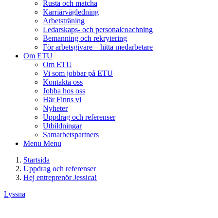
Rusta och matcha
Karriärvägledning
Arbetsträning
Ledarskaps- och personalcoachning
Bemanning och rekrytering
För arbetsgivare – hitta medarbetare
Om ETU
Om ETU
Vi som jobbar på ETU
Kontakta oss
Jobba hos oss
Här Finns vi
Nyheter
Uppdrag och referenser
Utbildningar
Samarbetspartners
Menu
Menu
Startsida
Uppdrag och referenser
Hej entreprenör Jessica!
Lyssna