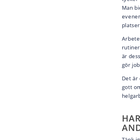
Man bid
evenem
platser
Arbetet
rutiner
är dess
gör job
Det är
gott o
helgar
HAR
AND
Tänk i