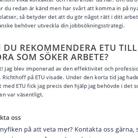
är du redan är känd men har svårt att komma in på ny
latser, så betyder det att du gör något rätt i ditt arbe
nske behöver utveckla din jobbsökningsstrategi.
 DU REKOMMENDERA ETU TILL
RA SOM SÖKER ARBETE?
t! Jag blev imponerad av den effektivitet och professi
 Richthoff på ETU visade. Under den korta tid jag had
t med ETU fick jag precis den hjälp jag behövde i det 
en var väsentligt.
kta oss
 nyfiken på att veta mer? Kontakta oss gärna, 