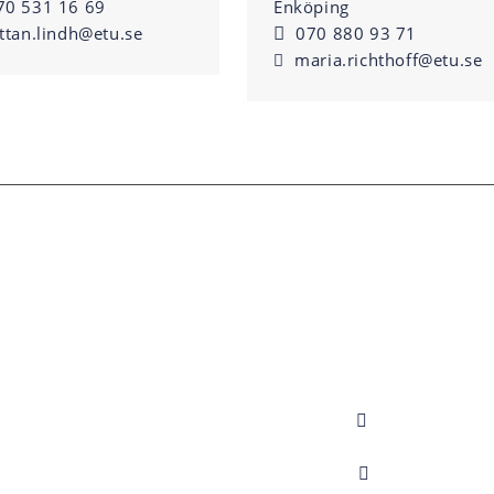
70 531 16 69
Enköping
ittan.lindh@etu.se
070 880 93 71
maria.richthoff@etu.se
KONTAKTA OSS
SOCIALA ME
E-post:
info@etu.se
ETU på fa
Kontakta oss
Jobba hos oss
ETU på Li
GDPR