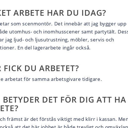
KET ARBETE HAR DU IDAG?
betar som scenmontör. Det innebär att jag bygger upp
både utomhus- och inomhusscener samt partytält. De
r jag ljud- och ljusutrustning, möbler, servis och
tioner. En del lagerarbete ingår också.
 FICK DU ARBETET?
de arbetat för samma arbetsgivare tidigare.
 BETYDER DET FÖR DIG ATT HA
ETE?
ch främst är det förstås viktigt med klirr i kassan. Men
 också att det här jobbet är både trevligt och omväxla