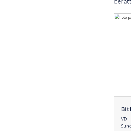
berät
Bit
VD
Sund