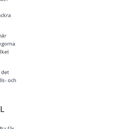
ackra
när
legorna
lket
 det
ls- och
L
ta får