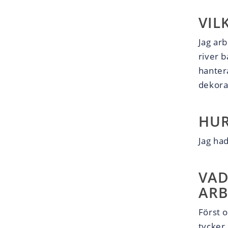
VIL
Jag ar
river 
hantera
dekora
HUR
Jag ha
VAD
ARB
Först o
tycker