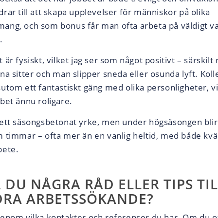
rar till att skapa upplevelser för människor på olika
ang, och som bonus får man ofta arbeta på väldigt v
.
 är fysiskt, vilket jag ser som något positivt – särskilt 
na sitter och man slipper sneda eller osunda lyft. Kol
utom ett fantastiskt gäng med olika personligheter, vi
bet ännu roligare.
 ett säsongsbetonat yrke, men under högsäsongen blir
m timmar – ofta mer än en vanlig heltid, med både kväl
bete.
 DU NÅGRA RÅD ELLER TIPS TIL
RA ARBETSSÖKANDE?
genom vilka kontakter och referenser du har. Om du of