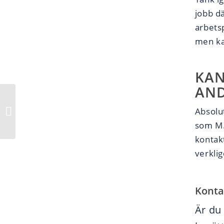
jobb d
arbetsp
men ka
KAN
AND
Läs omdömen för vår
Absolu
handledare Niklas i
Göteborg
som M.
kontak
verklig
Konta
Är du