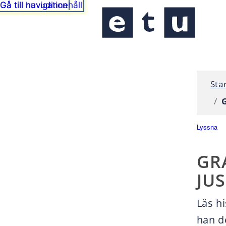
Sta
G
Lyssna
GRA
JUS
Läs h
han d