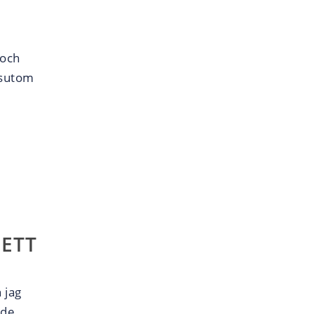
 och
ssutom
 ETT
 jag
nde.