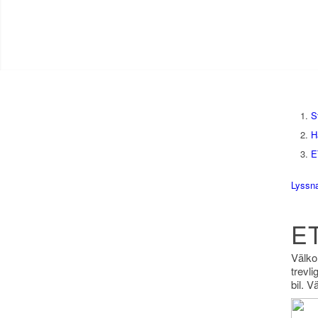
S
H
E
Lyssn
E
Välko
trevli
bil. V