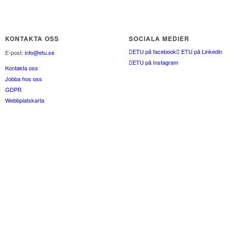
KONTAKTA OSS
SOCIALA MEDIER
ETU på facebook
ETU på Linkedin
E-post:
info@etu.se
ETU på Instagram
Kontakta oss
Jobba hos oss
GDPR
Webbplatskarta