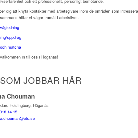
livserfarenhet och ett professionellt, personligt bemötande.
lper dig att knyta kontakter med arbetsgivare inom de områden som intresserar
llsammans hittar vi vägar framåt i arbetslivet.
rvägledning
ning/uppdrag
 och matcha
välkommen in till oss i Höganäs!
 SOM JOBBAR HÄR
na Chouman
edare
Helsingborg, Höganäs
318 14 15
na.chouman@etu.se