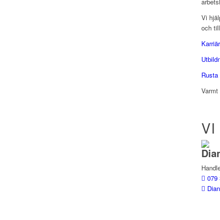
arbets
Vi hjä
och ti
Karriä
Utbild
Rusta
Varmt 
VI
Dia
Handl
079 
Dia