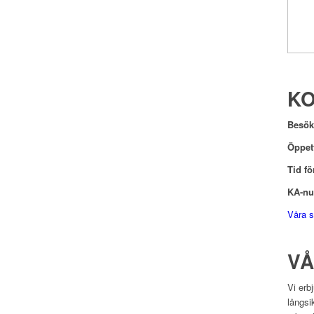
KO
Besök
Öppet
Tid f
KA-nu
Våra s
VÅ
Vi erb
långsi