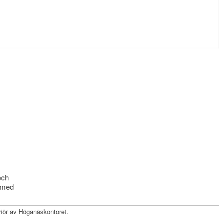
och
r med