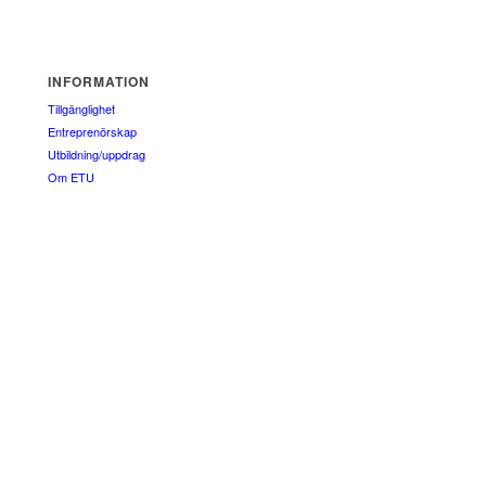
INFORMATION
Tillgänglighet
Entreprenörskap
Utbildning/uppdrag
Om ETU