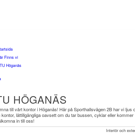
tartsida
är Finns vi
TU Höganäs
a
TU HÖGANÄS
mna till vårt kontor i Höganäs! Här på Sporthallsvägen 2B har vi ljus 
g kontor, lättillgängliga oavsett om du tar bussen, cyklar eller komme
älkomna in till oss!