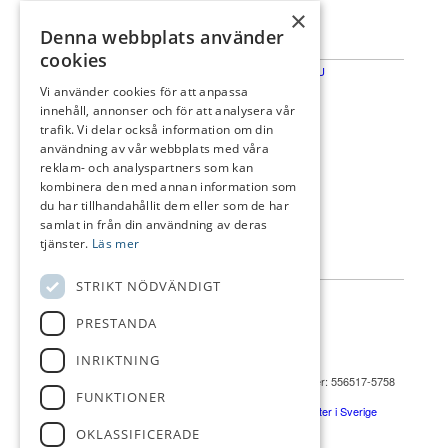
×
Denna webbplats använder
cookies
Vi använder cookies för att anpassa
innehåll, annonser och för att analysera vår
trafik. Vi delar också information om din
användning av vår webbplats med våra
reklam- och analyspartners som kan
kombinera den med annan information som
du har tillhandahållit dem eller som de har
samlat in från din användning av deras
tjänster.
Läs mer
STRIKT NÖDVÄNDIGT
PRESTANDA
Badvägen 4E
191 33 Sollentuna
INRIKTNING
Organisationsnummer: 556517-5758
FUNKTIONER
ETU finns på flera orter i Sverige
OKLASSIFICERADE